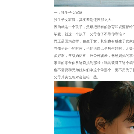
一：独生子女家庭
独生子女家庭，其实差别还没那么大。
因为就这一个孩子，父母把所有的教育和资源都给
毕竟，就这一个孩子，父母老了不靠你靠谁？
而正是因为这样，独生子女，其实也有独生子女家
当孩子还小的时候，当他说自己是独生娃时，无疑会
多好啊，爷爷奶奶疼，外公外婆爱，爸爸妈妈的掌
家里的零食你从这袋挑到那袋；玩具装满了这个箱
也不需要和兄弟姐妹们争这个争那个，更不用为了
父母其实也相对会轻松一些。