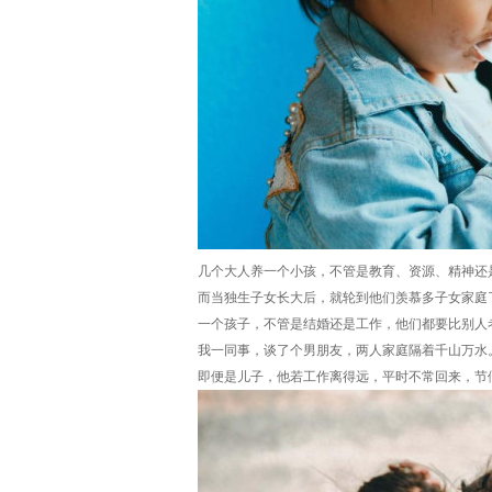
几个大人养一个小孩，不管是教育、资源、精神还
而当独生子女长大后，就轮到他们羡慕多子女家庭
一个孩子，不管是结婚还是工作，他们都要比别人
我一同事，谈了个男朋友，两人家庭隔着千山万水
即便是儿子，他若工作离得远，平时不常回来，节