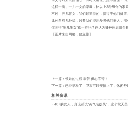
而父母对女儿的偏心，有时又会让儿媳不舒服：“果
这样一看，一儿一女的家庭，比以上3种组合的家
不过，养儿育女，我们最期待的，莫过于他们健康
儿孙自有儿孙福，只要我们能用爱将他们养大，那
你觉得“生儿生女”都一样吗？你认为哪种家庭组合
【图片来自网络，侵立删】
上一篇：
带娃的过程 辛苦 但心不苦！
下一篇：
已经早秋了，卫衣可以安排上了，休闲舒
相关资讯
40+的女人，真该试试“英气名媛风”，这个秋天