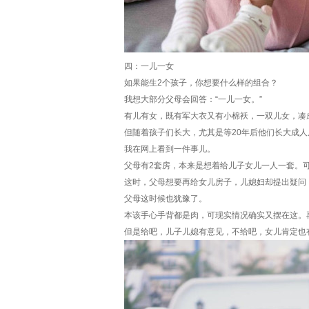
四：一儿一女
如果能生2个孩子，你想要什么样的组合？
我想大部分父母会回答：“一儿一女。”
有儿有女，既有军大衣又有小棉袄，一双儿女，凑成
但随着孩子们长大，尤其是等20年后他们长大成
我在网上看到一件事儿。
父母有2套房，本来是想着给儿子女儿一人一套。
这时，父母想要再给女儿房子，儿媳妇却提出疑问
父母这时候也犹豫了。
本该手心手背都是肉，可现实情况确实又摆在这。
但是给吧，儿子儿媳有意见，不给吧，女儿肯定也