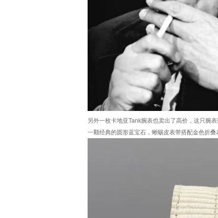
另外一枚卡地亚Tank腕表也卖出了高价，这只
一颗经典的圆形蓝宝石，蜥蜴皮表带搭配金色折叠