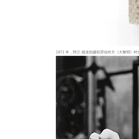
1971 年，阿兰·德龙拍摄犯罪动作片《大黎明》