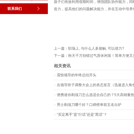
孩子们有效利用假期时间，增强团队协作能力，同
联系我们
造力，提高他们的问题解决能力，并在互动中培养
上一篇：
职场上, 与什么人多接触, 可以借力?
下一篇：
秋天千万别错过气质休闲装！简单方便又
相关资讯
震惊领导的年终总结开头
在领导班子调整大会上的表态发言（迅速进入角
便携迷你剃须刀怎么选适合自己的？5大高销量
男士剃须刀哪个好？口碑榜单前五名出炉
“买定离手”是“行话”还是“黑话”？